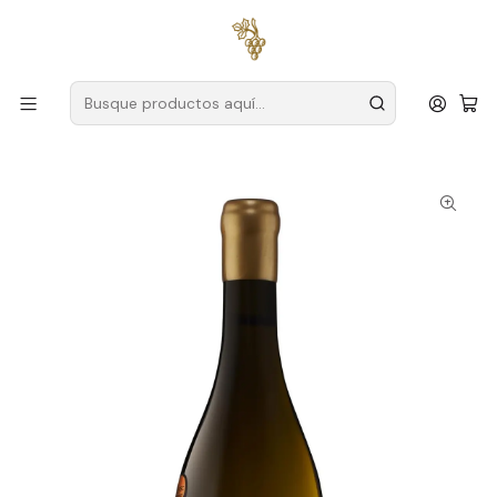
Envío gratuito
para pedidos superiores a
59 € (Portugal
continental)
Inicio
Productores
Duero
House of Vegetable Gardens (Douro)
Casa das Hortas Vale do Gaio Reserva Douro Branco 75cl