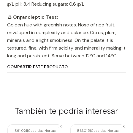
g/L pH: 3.4 Reducing sugars: 0.6 g/L
👃 Organoleptic Test:
Golden hue with greenish notes. Nose of ripe fruit,
enveloped in complexity and balance. Citrus, plum,
minerals and a light smokiness. On the palate it is
textured, fine, with firm acidity and minerality making it
long and persistent. Serve between 12ºC and 14ºC.
COMPARTIR ESTE PRODUCTO
También te podría interesar
B61.021
|
Casa das Hortas
B61.015
|
Casa das Hortas