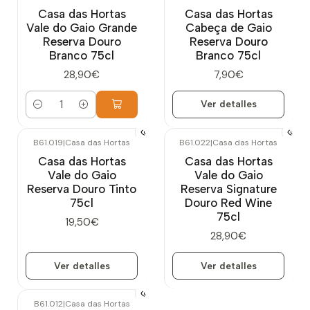
Agotado
Casa das Hortas
Casa das Hortas
Vale do Gaio Grande
Cabeça de Gaio
Reserva Douro
Reserva Douro
Branco 75cl
Branco 75cl
28,90€
7,90€
Ver detalles
Cantidad
B61.019
|
Casa das Hortas
B61.022
|
Casa das Hortas
Agotado
Agotado
Casa das Hortas
Casa das Hortas
Vale do Gaio
Vale do Gaio
Reserva Douro Tinto
Reserva Signature
75cl
Douro Red Wine
75cl
19,50€
28,90€
Ver detalles
Ver detalles
B61.012
|
Casa das Hortas