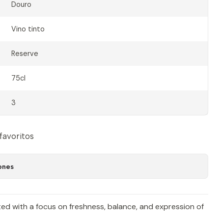
Douro
Vino tinto
Reserve
75cl
3
 favoritos
ones
ted with a focus on freshness, balance, and expression of