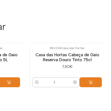
ar
as
B61.014
|
Casa das Hortas
a de Gaio
Casa das Hortas Cabeça de Gaio
o 5L
Reserva Douro Tinto 75cl
7,90€
Cantidad