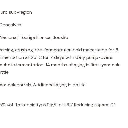
uro sub-region
 Gonçalves
Nacional, Touriga Franca, Sousão
mming, crushing, pre-fermentation cold maceration for 5
fermentation at 25ºC for 7 days with daily pump-overs.
coholic fermentation. 14 months of aging in first-year oak
ttle.
ear oak barrels. Additional aging in bottle.
% vol. Total acidity: 5.9 g/L pH: 3.7 Reducing sugars: 0.1