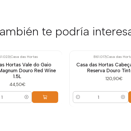
ambién te podría interes
61.023
|
Casa das Hortas
B61.017
|
Casa das Hort
as Hortas Vale do Gaio
Casa das Hortas Cabeç
 Magnum Douro Red Wine
Reserva Douro Tint
1.5L
120,90€
44,50€
Cantidad