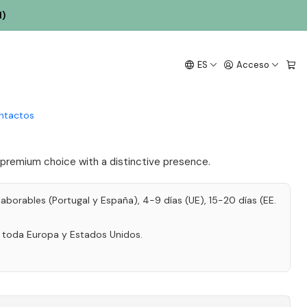
ne 75cl
l)
rtas Vale do Gaio
ES
Acceso
gnature Douro Red Wine
ntactos
 premium choice with a distinctive presence.
laborables (Portugal y España), 4-9 días (UE), 15-20 días (EE.
a toda Europa y Estados Unidos.