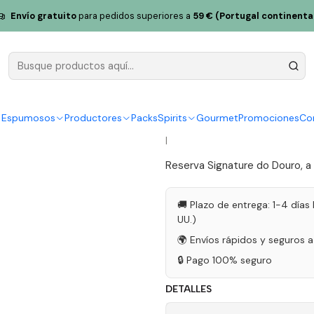
ro)
Casa das Hortas Vale do Gaio Reserva Signature Douro Red Wi
Envío gratuito
para pedidos superiores a
59 € (Portugal continenta
Casa das Ho
Reserva Si
75cl
y Espumosos
Productores
Packs
Spirits
Gourmet
Promociones
Co
|
Reserva Signature do Douro, a
🚚 Plazo de entrega: 1-4 días 
UU.)
🌍 Envíos rápidos y seguros 
🔒 Pago 100% seguro
DETALLES