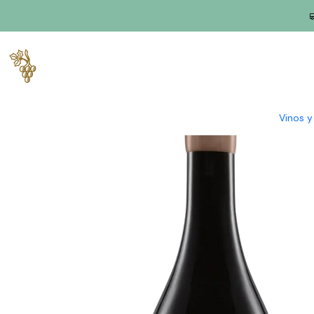
Inicio
Productores
Duero
House of Vegetable Gardens (Dou
Vinos 