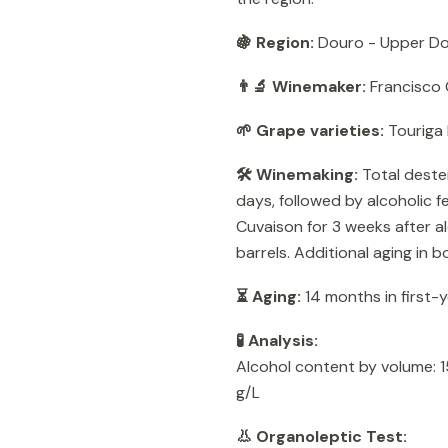
🍇 Region:
Douro - Upper Do
👨‍🔬 Winemaker:
Francisco
🌱 Grape varieties:
Touriga 
🛠️ Winemaking:
Total deste
days, followed by alcoholic 
Cuvaison for 3 weeks after al
barrels. Additional aging in bo
⏳ Aging:
14 months in first-y
🧪 Analysis:
Alcohol content by volume: 15
g/L
👃 Organoleptic Test: