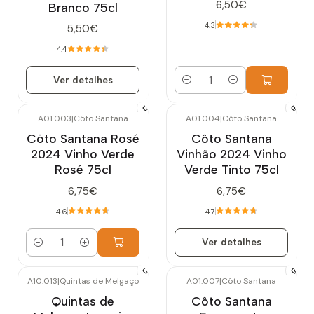
6,50€
Branco 75cl
4.3
5,50€
4.4
Ver detalhes
Quantidade
A01.003
|
Côto Santana
A01.004
|
Côto Santana
Esgotado
Côto Santana Rosé
Côto Santana
2024 Vinho Verde
Vinhão 2024 Vinho
Rosé 75cl
Verde Tinto 75cl
6,75€
6,75€
4.6
4.7
Ver detalhes
Quantidade
A10.013
|
Quintas de Melgaço
A01.007
|
Côto Santana
-10%
DESCONTO
Esgotado
Quintas de
Côto Santana