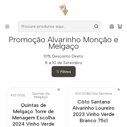
Entregas grátis
para encomendas a partir de
59€ (Portugal
Continental)
Início
Promoção Alvarinho Monção e Melgaço
Promoção Alvarinho Monção e
Melgaço
10% Desconto Direto
8 a 10 de Setembro
Filtros
Quintas de
A01.008
|
Côto Santana
A10.003
|
Melgaço
Esgotado
Côto Santana
Quintas de
Alvarinho Loureiro
Melgaço Torre de
2023 Vinho Verde
Menagem Escolha
Branco 75cl
2024 Vinho Verde