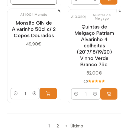
Quantidade
A31.004
|
Monsão
Quintas de
A10.020
|
Melgaço
Monsão GIN de
Quintas de
Alvarinho 50cl c/ 2
Melgaço Patriam
Copos Dourados
Alvarinho 4
49,90€
colheitas
(2017/18/19/20)
Vinho Verde
Branco 75cl
52,00€
5.0
Quantidade
Quantidade
1
2
»
Último