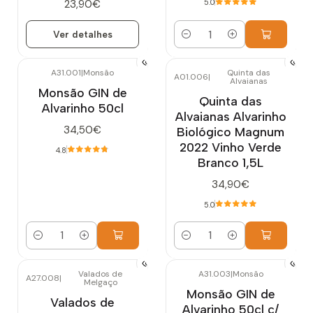
23,90€
5.0
Ver detalhes
Quantidade
A31.001
|
Monsão
Quinta das
A01.006
|
Alvaianas
Monsão GIN de
Quinta das
Alvarinho 50cl
Alvaianas Alvarinho
34,50€
Biológico Magnum
2022 Vinho Verde
4.8
Branco 1,5L
34,90€
5.0
Quantidade
Quantidade
Valados de
A31.003
|
Monsão
A27.008
|
Melgaço
Esgotado
Esgotado
Monsão GIN de
Valados de
Alvarinho 50cl c/