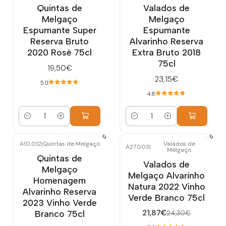
Quintas de
Valados de
Melgaço
Melgaço
Espumante Super
Espumante
Reserva Bruto
Alvarinho Reserva
2020 Rosé 75cl
Extra Bruto 2018
75cl
19,50€
23,15€
5.0
4.8
Quantidade
Quantidade
A10.012
|
Quintas de Melgaço
Valados de
A27.003
|
Melgaço
-10%
DESCONTO
Esgotado
Quintas de
Valados de
Melgaço
Melgaço Alvarinho
Homenagem
Natura 2022 Vinho
Alvarinho Reserva
Verde Branco 75cl
2023 Vinho Verde
21,87€
Branco 75cl
24,30€