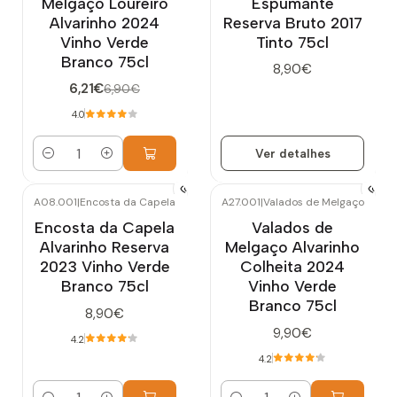
Melgaço Loureiro
Espumante
Alvarinho 2024
Reserva Bruto 2017
Vinho Verde
Tinto 75cl
Branco 75cl
8,90€
6,21€
6,90€
4.0
Ver detalhes
Quantidade
A08.001
|
Encosta da Capela
A27.001
|
Valados de Melgaço
Encosta da Capela
Valados de
Alvarinho Reserva
Melgaço Alvarinho
2023 Vinho Verde
Colheita 2024
Branco 75cl
Vinho Verde
Branco 75cl
8,90€
9,90€
4.2
4.2