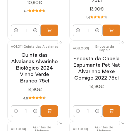
75cl
10,90€
13,90€
4.7
4.4
Quantidade
Quantidade
A01.011
|
Quinta das Alvaianas
Encosta da
A08.003
|
Capela
Quinta das
Encosta da Capela
Alvaianas Alvarinho
Espumante Pet Nat
Biológico 2024
Alvarinho Mexe
Vinho Verde
Comigo 2022 75cl
Branco 75cl
14,90€
14,90€
4.6
Quantidade
Quantidade
Quintas de
Quintas de
A10.004
|
A10.009
|
Melgaço
Melgaço