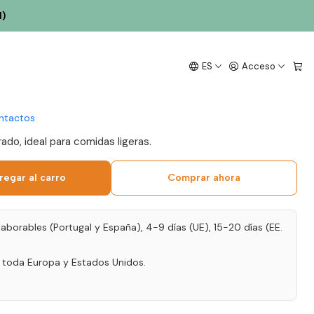
l)
mbujeiro 2022 Alentejo
ES
Acceso
l
ntactos
rado, ideal para comidas ligeras.
regar al carro
Comprar ahora
laborables (Portugal y España), 4-9 días (UE), 15-20 días (EE.
a toda Europa y Estados Unidos.