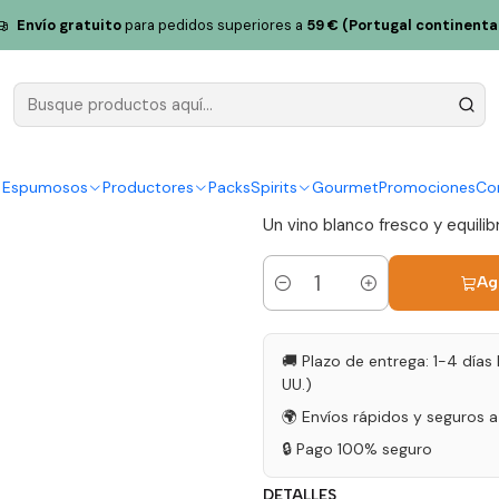
o Zambujeiro 2022 Alentejo Blanco 75cl
Envío gratuito
para pedidos superiores a
59 € (Portugal continenta
Terra do Za
Blanco 75c
|
y Espumosos
Productores
Packs
Spirits
Gourmet
Promociones
Co
Un vino blanco fresco y equilib
Ag
Cantidad
🚚 Plazo de entrega: 1-4 días 
UU.)
🌍 Envíos rápidos y seguros 
🔒 Pago 100% seguro
DETALLES