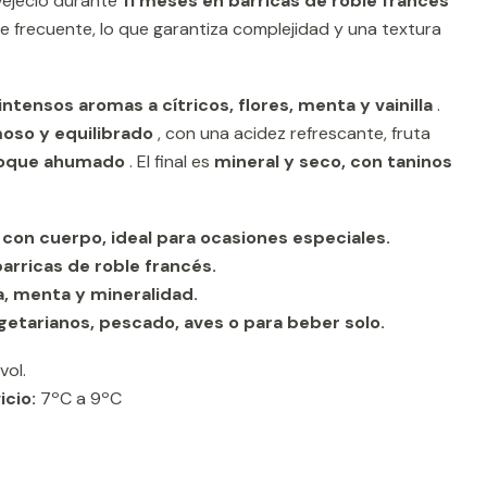
ejeció durante
11 meses en barricas de roble francés
 frecuente, lo que garantiza complejidad y una textura
intensos aromas a cítricos, flores, menta y vainilla
.
oso y equilibrado
, con una acidez refrescante, fruta
toque ahumado
. El final es
mineral y seco, con taninos
 con cuerpo, ideal para ocasiones especiales.
arricas de roble francés.
la, menta y mineralidad.
getarianos, pescado, aves o para beber solo.
vol.
icio:
7ºC a 9ºC