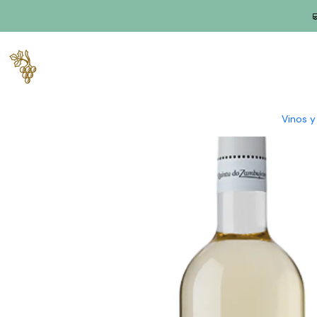
Inicio
Productores
Alentejo
Quinta do Zambujeiro
Terra d
Vinos 