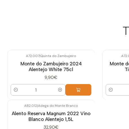
T
A72.007
|
Quinta do Zambujeiro
A72.
Monte do Zambujeiro 2024
Monte d
Alentejo White 75cl
T
9,90€
Cantidad
Cantidad
A82.012
|
Adega do Monte Branco
Alento Reserva Magnum 2022 Vino
Blanco Alentejo 1,5L
32,90€