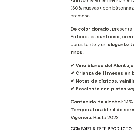
Arinto (16%)
fermentó y env
(30% nuevas), con bâtonnage
cremosa.
De color dorado
, presenta
En boca, es
suntuoso, crem
persistente y un
elegante 
finos
.
✔ Vino blanco del Alentejo
✔ Crianza de 11 meses en b
✔ Notas de cítricos, vainil
✔ Excelente con platos ve
Contenido de alcohol:
14% 
Temperatura ideal de serv
Vigencia:
Hasta 2028
COMPARTIR ESTE PRODUCTO