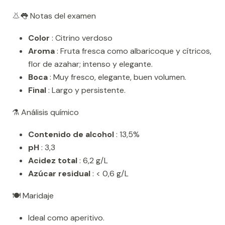
👃👅 Notas del examen
Color
: Citrino verdoso
Aroma
: Fruta fresca como albaricoque y cítricos,
flor de azahar; intenso y elegante.
Boca
: Muy fresco, elegante, buen volumen.
Final
: Largo y persistente.
⚗️ Análisis químico
Contenido de alcohol
: 13,5%
pH
: 3,3
Acidez total
: 6,2 g/L
Azúcar residual
: < 0,6 g/L
🍽️ Maridaje
Ideal como aperitivo.