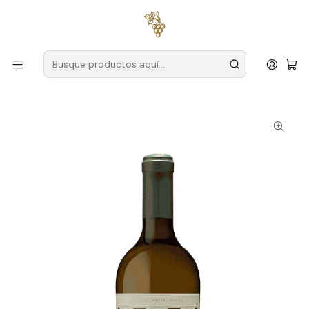
Envío gratuito
para pedidos superiores a
59 € (Portugal
continental)
Inicio
Productores
Duero
Hacienda São José do Barrilário
São José do Barrilário Reserva 2022 Duero Blanco 75cl