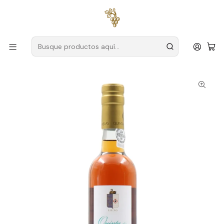
Envío gratuito
para pedidos superiores a
59 € (Portugal
continental)
Inicio
Productores
Duero
Quinta das Lamelas
Quinta das Lamelas Oporto Blanco 50 Años 50cl