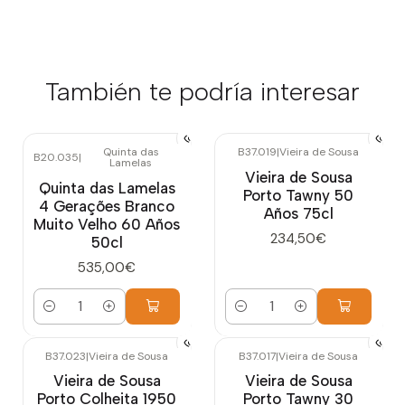
También te podría interesar
Quinta das
B37.019
|
Vieira de Sousa
B20.035
|
Lamelas
Vieira de Sousa
Quinta das Lamelas
Porto Tawny 50
4 Gerações Branco
Años 75cl
Muito Velho 60 Años
234,50€
50cl
535,00€
Cantidad
Cantidad
B37.023
|
Vieira de Sousa
B37.017
|
Vieira de Sousa
Vieira de Sousa
Vieira de Sousa
Porto Colheita 1950
Porto Tawny 30