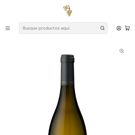
Envío gratuito
para pedidos superiores a
59 € (Portugal
continental)
Inicio
Productores
Tajo
Granja Alorna
Quinta da Alorna Arinto Tejo Branco 75cl