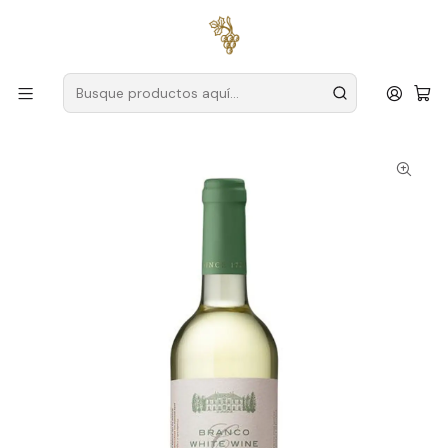
Envío gratuito
para pedidos superiores a
59 € (Portugal
continental)
Inicio
Productores
Tajo
Granja Alorna
Quinta da Alorna Lutra Tejo Branco 75cl