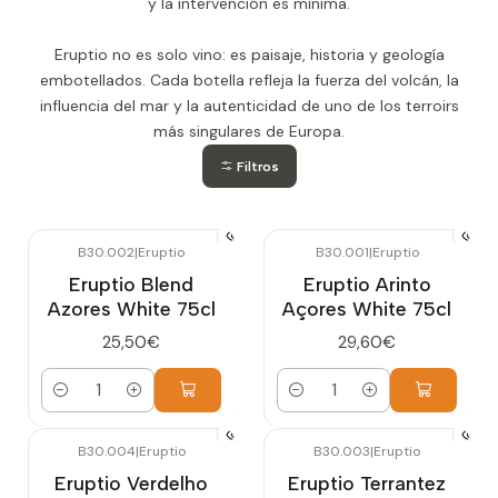
y la intervención es mínima.
Eruptio no es solo vino: es paisaje, historia y geología
embotellados. Cada botella refleja la fuerza del volcán, la
influencia del mar y la autenticidad de uno de los terroirs
más singulares de Europa.
Filtros
B30.002
|
Eruptio
B30.001
|
Eruptio
Eruptio Blend
Eruptio Arinto
Azores White 75cl
Açores White 75cl
25,50€
29,60€
Cantidad
Cantidad
B30.004
|
Eruptio
B30.003
|
Eruptio
Eruptio Verdelho
Eruptio Terrantez