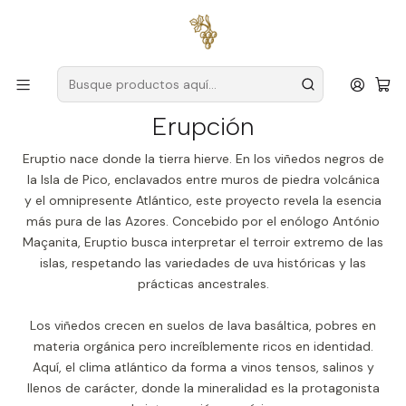
Envío gratuito
para pedidos superiores a
59 € (Portugal
continental)
Inicio
Productores
Azores
Erupción
Erupción
Eruptio nace donde la tierra hierve. En los viñedos negros de
la Isla de Pico, enclavados entre muros de piedra volcánica
y el omnipresente Atlántico, este proyecto revela la esencia
más pura de las Azores. Concebido por el enólogo António
Maçanita, Eruptio busca interpretar el terroir extremo de las
islas, respetando las variedades de uva históricas y las
prácticas ancestrales.
Los viñedos crecen en suelos de lava basáltica, pobres en
materia orgánica pero increíblemente ricos en identidad.
Aquí, el clima atlántico da forma a vinos tensos, salinos y
llenos de carácter, donde la mineralidad es la protagonista