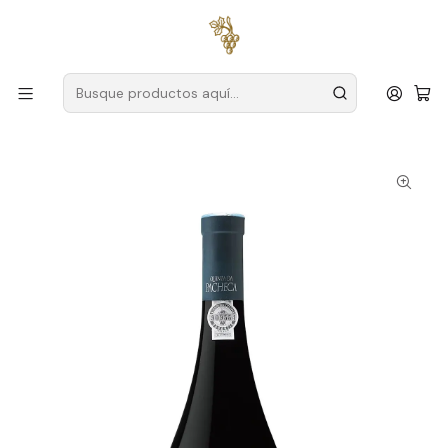
Envío gratuito
para pedidos superiores a
59 € (Portugal
continental)
Inicio
Productores
Duero
Finca Pacheca
Quinta da Pacheca Grande Reserva Touriga Francesa
Magnum 2019 Vino Tinto Duero 1,5L