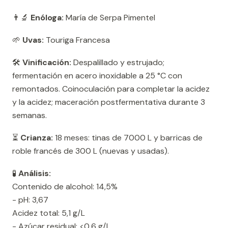
👨‍🔬
Enóloga:
María de Serpa Pimentel
🌱
Uvas:
Touriga Francesa
🛠️
Vinificación:
Despalillado y estrujado;
fermentación en acero inoxidable a 25 °C con
remontados. Coinoculación para completar la acidez
y la acidez; maceración postfermentativa durante 3
semanas.
⏳
Crianza:
18 meses: tinas de 7000 L y barricas de
roble francés de 300 L (nuevas y usadas).
🧪
Análisis:
Contenido de alcohol: 14,5%
- pH: 3,67
Acidez total: 5,1 g/L
- Azúcar residual: <0,6 g/L