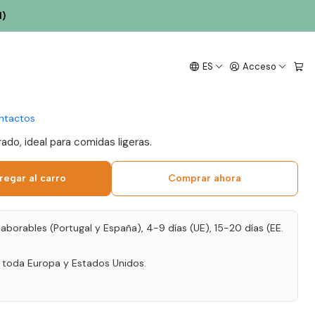
l)
uvignon Blanc 2024
ES
Acceso
anco 75cl
ntactos
rado, ideal para comidas ligeras.
regar al carro
Comprar ahora
laborables (Portugal y España), 4-9 días (UE), 15-20 días (EE.
a toda Europa y Estados Unidos.