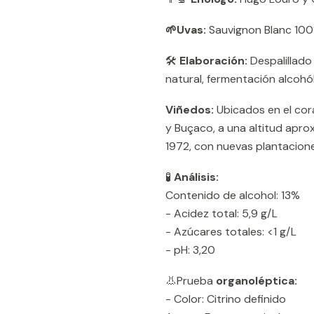
🌱Uvas:
Sauvignon Blanc 10
🛠️
Elaboración:
Despalillado 
natural, fermentación alcohól
Viñedos:
Ubicados en el cora
y Buçaco, a una altitud apr
1972, con nuevas plantacion
🧪
Análisis:
Contenido de alcohol: 13%
- Acidez total: 5,9 g/L
- Azúcares totales: <1 g/L
- pH: 3,20
👃Prueba
organoléptica:
- Color: Citrino definido