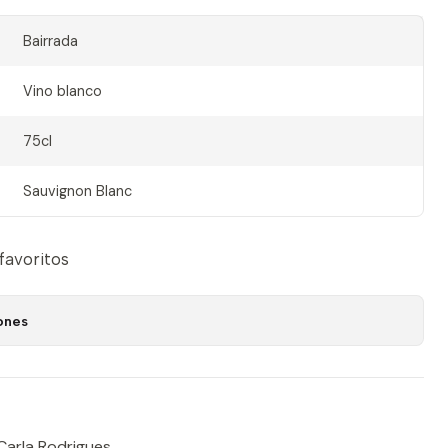
Bairrada
Vino blanco
75cl
Sauvignon Blanc
 favoritos
ones
Carla Rodrigues