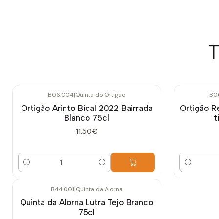
T
B06.004
|
Quinta do Ortigão
B0
Ortigão Arinto Bical 2022 Bairrada
Ortigão R
Blanco 75cl
t
11,50€
Cantidad
Cantidad
B44.001
|
Quinta da Alorna
Quinta da Alorna Lutra Tejo Branco
75cl