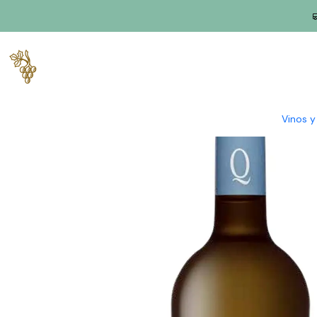
Inicio
Productores
Bairrada
Finca Ortigão
Ortigão Sauvign
Vinos 