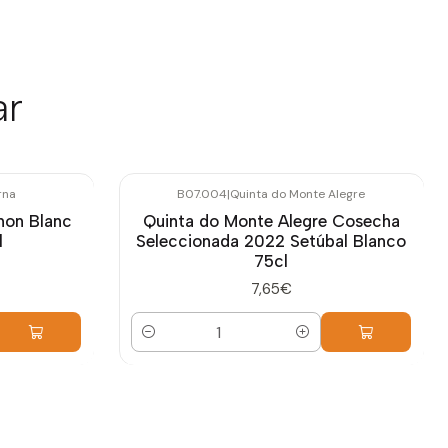
ar
rna
B07.004
|
Quinta do Monte Alegre
non Blanc
Quinta do Monte Alegre Cosecha
l
Seleccionada 2022 Setúbal Blanco
75cl
7,65€
Cantidad