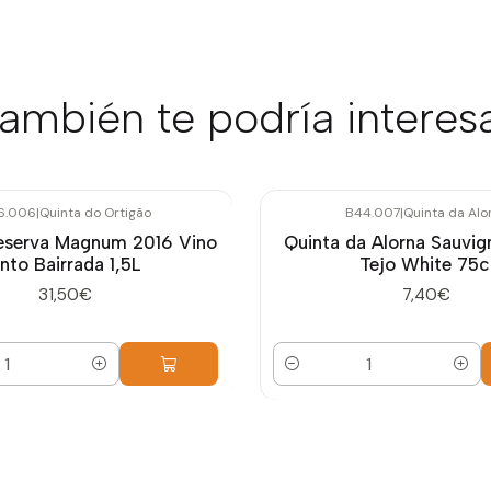
ambién te podría interes
6.006
|
Quinta do Ortigão
B44.007
|
Quinta da Alo
eserva Magnum 2016 Vino
Quinta da Alorna Sauvig
into Bairrada 1,5L
Tejo White 75c
31,50€
7,40€
Cantidad