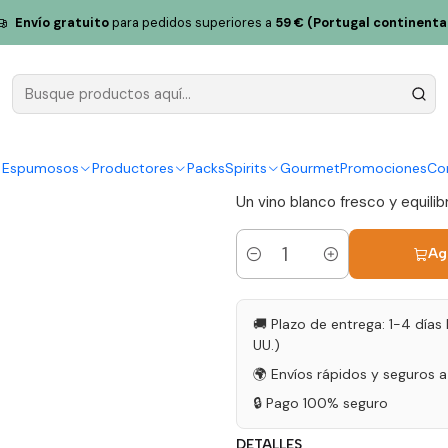
on Blanc 2024 Bairrada Blanco 75cl
Envío gratuito
para pedidos superiores a
59 € (Portugal continenta
Ortigão Sa
Bairrada Bl
|
y Espumosos
Productores
Packs
Spirits
Gourmet
Promociones
Co
Un vino blanco fresco y equilib
Ag
Cantidad
🚚 Plazo de entrega: 1-4 días 
UU.)
🌍 Envíos rápidos y seguros 
🔒 Pago 100% seguro
DETALLES