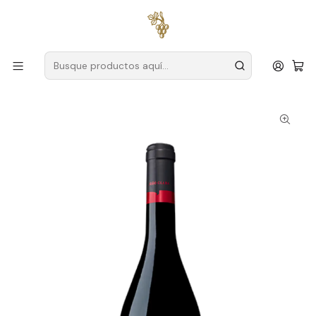
Envío gratuito
para pedidos superiores a
59 € (Portugal
continental)
Inicio
Productores
Algarve
Juan Clara
João Clara Syrah 2022 Algarve Vino Tinto 75cl