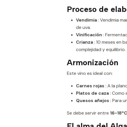
Proceso de elab
Vendimia
: Vendimia man
de uva.
Vinificación
: Fermentac
Crianza
: 10 meses en ba
complejidad y equilibrio.
Armonización
Este vino es ideal con:
Carnes rojas
: A la plan
Platos de caza
: Como el
Quesos añejos
: Para u
Se debe servir entre
16-18º
El alma del Alg