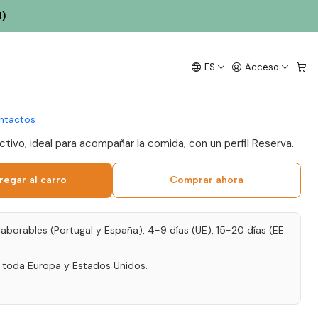
l)
Arvad Reserva 2022 del
ES
Acceso
cl.
ntactos
activo, ideal para acompañar la comida, con un perfil Reserva.
regar al carro
Comprar ahora
laborables (Portugal y España), 4-9 días (UE), 15-20 días (EE.
a toda Europa y Estados Unidos.