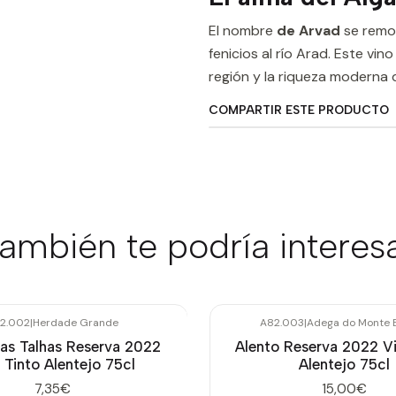
El nombre
de Arvad
se remon
fenicios al río Arad. Este vi
región y la riqueza moderna de
COMPARTIR ESTE PRODUCTO
ambién te podría interes
2.002
|
Herdade Grande
A82.003
|
Adega do Monte 
as Talhas Reserva 2022
Alento Reserva 2022 Vi
 Tinto Alentejo 75cl
Alentejo 75cl
7,35€
15,00€