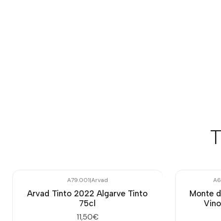
T
A79.001
|
Arvad
A6
Arvad Tinto 2022 Algarve Tinto
Monte d
75cl
Vino
11,50€