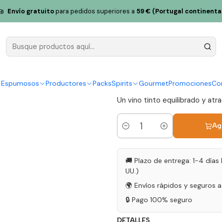
2022 del Algarve, 75 cl.
Envío gratuito
para pedidos superiores a
59 € (Portugal continenta
Vino tinto 
Algarve, 75 
|
y Espumosos
Productores
Packs
Spirits
Gourmet
Promociones
Co
Un vino tinto equilibrado y atr
Ag
Cantidad
🚚 Plazo de entrega: 1-4 días 
UU.)
🌍 Envíos rápidos y seguros 
🔒 Pago 100% seguro
DETALLES