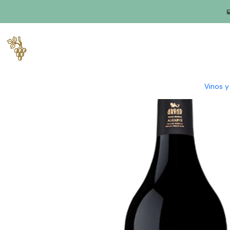
Inicio
Productores
Algarve
Arvad
Vino tinto Arvad Reserva 
Vinos 