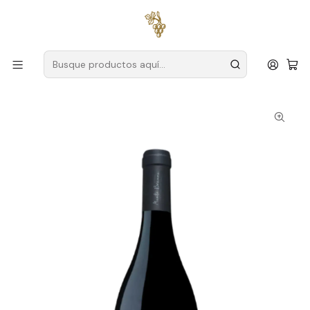
Envío gratuito
para pedidos superiores a
59 € (Portugal
continental)
Inicio
Productores
Alentejo
Bodega Monte Branco
Alento Reserva 2022 Vino Tinto Alentejo 75cl