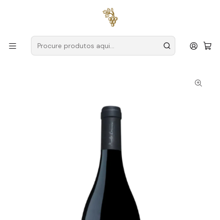
Entregas grátis
para encomendas a partir de
59€ (Portugal
Continental)
Início
Produtores
Alentejo
Adega do Monte Branco
Alento Reserva 2022 Alentejo Tinto 75cl