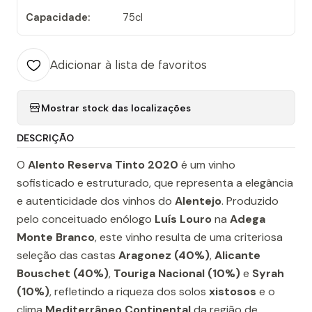
Capacidade:
75cl
Adicionar à lista de favoritos
Mostrar stock das localizações
DESCRIÇÃO
O
Alento Reserva Tinto 2020
é um vinho
sofisticado e estruturado, que representa a elegância
e autenticidade dos vinhos do
Alentejo
. Produzido
pelo conceituado enólogo
Luís Louro
na
Adega
Monte Branco
, este vinho resulta de uma criteriosa
seleção das castas
Aragonez (40%)
,
Alicante
Bouschet (40%)
,
Touriga Nacional (10%)
e
Syrah
(10%)
, refletindo a riqueza dos solos
xistosos
e o
clima
Mediterrâneo Continental
da região de