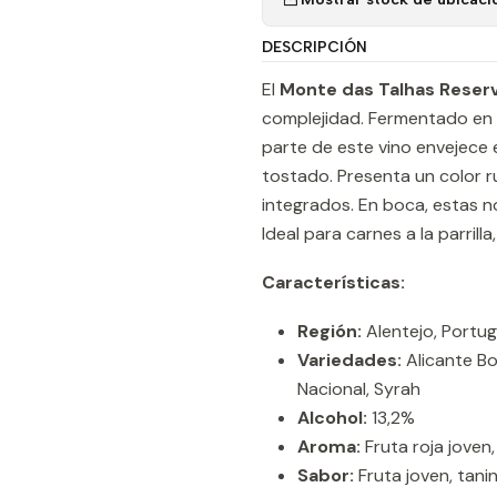
DESCRIPCIÓN
El
Monte das Talhas Reser
complejidad. Fermentado en 
parte de este vino envejece 
tostado. Presenta un color ru
integrados. En boca, estas n
Ideal para carnes a la parrill
Características:
Región:
Alentejo, Portug
Variedades:
Alicante Bo
Nacional, Syrah
Alcohol:
13,2%
Aroma:
Fruta roja joven
Sabor:
Fruta joven, tani