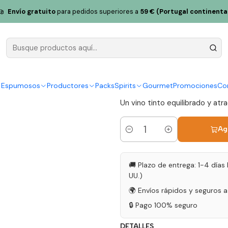
eserva 2022 Vino Tinto Alentejo 75cl
Envío gratuito
para pedidos superiores a
59 € (Portugal continenta
Monte das 
Vino Tinto 
|
y Espumosos
Productores
Packs
Spirits
Gourmet
Promociones
Co
Un vino tinto equilibrado y atr
Ag
Cantidad
🚚 Plazo de entrega: 1-4 días 
UU.)
🌍 Envíos rápidos y seguros 
🔒 Pago 100% seguro
DETALLES