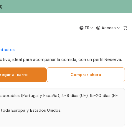
l)
Talhas Reserva 2022
ES
Acceso
Alentejo 75cl
ntactos
activo, ideal para acompañar la comida, con un perfil Reserva.
regar al carro
Comprar ahora
laborables (Portugal y España), 4-9 días (UE), 15-20 días (EE.
a toda Europa y Estados Unidos.