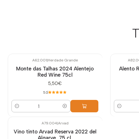
T
A62.001
|
Herdade Grande
A82.0
Monte das Talhas 2024 Alentejo
Alento 
Red Wine 75cl
5,50€
5.0
Cantidad
Cantidad
A79.004
|
Arvad
Vino tinto Arvad Reserva 2022 del
Algarve, 75 cl.