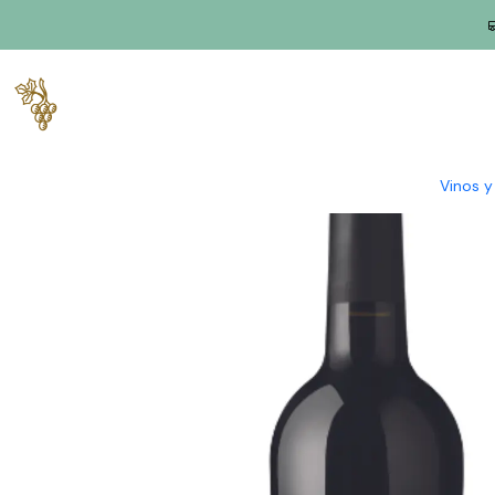
Inicio
Productores
Alentejo
Gran finca
Monte das Talhas R
Vinos 