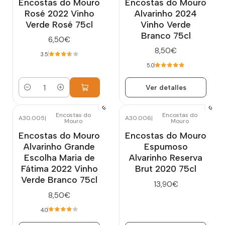
Encostas do Mouro
Encostas do Mouro
Rosé 2022 Vinho
Alvarinho 2024
Verde Rosé 75cl
Vinho Verde
Branco 75cl
6,50€
8,50€
3.5
5.0
Ver detalles
Cantidad
Encostas do
Encostas do
A30.005
|
A30.006
|
Mouro
Mouro
Agotado
Agotado
Encostas do Mouro
Encostas do Mouro
Alvarinho Grande
Espumoso
Escolha Maria de
Alvarinho Reserva
Fátima 2022 Vinho
Brut 2020 75cl
Verde Branco 75cl
13,90€
8,50€
4.0