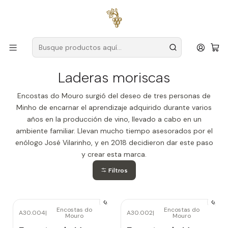
Envío gratuito
para pedidos superiores a
59 € (Portugal
continental)
Inicio
Productores
Vino Verde (Monção & Melgaço)
Laderas moriscas
Laderas moriscas
Encostas do Mouro surgió del deseo de tres personas de
Minho de encarnar el aprendizaje adquirido durante varios
años en la producción de vino, llevado a cabo en un
ambiente familiar. Llevan mucho tiempo asesorados por el
enólogo José Vilarinho, y en 2018 decidieron dar este paso
y crear esta marca.
Filtros
Encostas do
Encostas do
A30.004
|
A30.002
|
Mouro
Mouro
Agotado