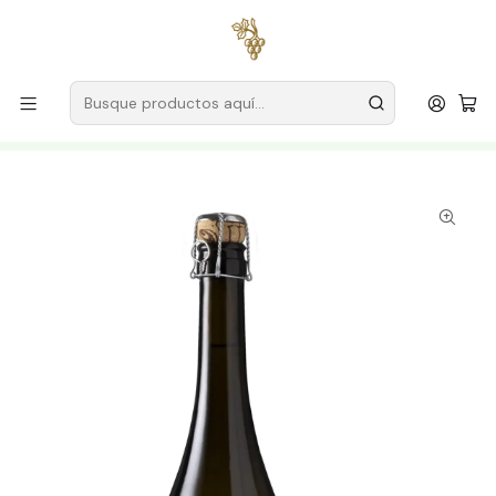
Envío gratuito
para pedidos superiores a
59 € (Portugal
continental)
Inicio
Productores
Vino Verde (Monção & Melgaço)
House of Vegetable Gardens (Baião)
Casa das Hortas Hortas do Caseirinho Sparkling White
Wine 75cl