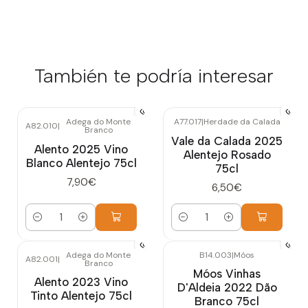
También te podría interesar
Adega do Monte
A77.017
|
Herdade da Calada
A82.010
|
Branco
Vale da Calada 2025
Alento 2025 Vino
Alentejo Rosado
Blanco Alentejo 75cl
75cl
7,90€
6,50€
Cantidad
Cantidad
Adega do Monte
B14.003
|
Móos
A82.001
|
Branco
Móos Vinhas
Alento 2023 Vino
D'Aldeia 2022 Dão
Tinto Alentejo 75cl
Branco 75cl