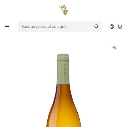
Envío gratuito
para pedidos superiores a
59 € (Portugal
continental)
Inicio
Productores
Alentejo
Finca Calada
Caladessa 2024 Alentejo Blanco 75cl