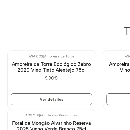
T
A34.002
|
Amoreira da Torre
A3
Agotado
Agotado
Amoreira da Torre Ecológico Zebro
Amoreira
2020 Vino Tinto Alentejo 75cl
Vino
9,90€
Ver detalles
A03.001
|
Quinta das Pereirinhas
Foral de Monção Alvarinho Reserva
2025 Vinho Verde Branco 75cl