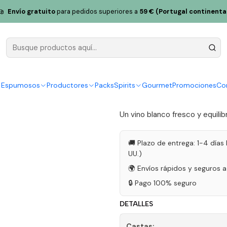
 Torre Ecológico Zebro 2020 Vino Blanco Alentejo 75cl
Envío gratuito
para pedidos superiores a
59 € (Portugal continenta
Amoreira da
2020 Vino B
|
y Espumosos
Productores
Packs
Spirits
Gourmet
Promociones
Co
5.0
1 reseña
Un vino blanco fresco y equilib
🚚 Plazo de entrega: 1-4 días 
UU.)
🌍 Envíos rápidos y seguros 
🔒 Pago 100% seguro
DETALLES
Castas: