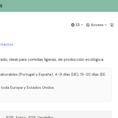
l)
 Torre Ecológico Zebro
ES
Acceso
lanco Alentejo 75cl
ntactos
rado, ideal para comidas ligeras, de producción ecológica.
laborables (Portugal y España), 4-9 días (UE), 15-20 días (EE.
a toda Europa y Estados Unidos.
50% Arinto, 50% Verdelho