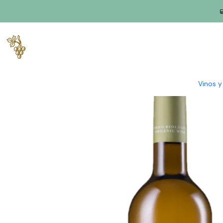
Inicio
Productores
Alentejo
Morera de la torre
Amoreira da
Vinos 