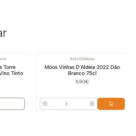
ar
orre
B14.003
|
Móos
a Torre
Móos Vinhas D'Aldeia 2022 Dão
Vino Tinto
Branco 75cl
9,90€
Cantidad