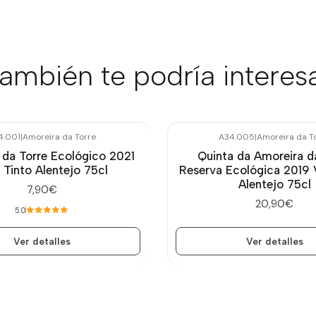
ambién te podría interes
4.001
|
Amoreira da Torre
A34.005
|
Amoreira da T
Agotado
 da Torre Ecológico 2021
Quinta da Amoreira d
 Tinto Alentejo 75cl
Reserva Ecológica 2019 
Alentejo 75cl
7,90€
20,90€
5.0
Ver detalles
Ver detalles