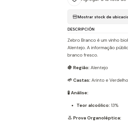
Mostrar stock de ubicaci
DESCRIPCIÓN
Zebro Branco é um vinho bio
Alentejo. A informação públi
branco fresco.
🍇 Região:
Alentejo
🌱 Castas:
Arinto e Verdelh
🧪 Análise:
Teor alcoólico:
13%
👃 Prova Organoléptica: