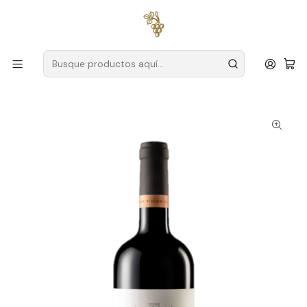
Envío gratuito
para pedidos superiores a
59 € (Portugal
continental)
Inicio
Productores
Alentejo
Morera de la torre
Quinta da Amoreira da Torre Reserva Ecológica 2019 Vino
Tinto Alentejo 75cl