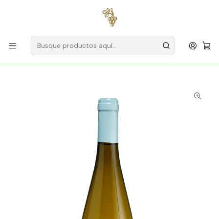
Envío gratuito
para pedidos superiores a
59 € (Portugal
continental)
Inicio
Productores
Vino Verde (Monção & Melgaço)
ADN Anselmo y Dirk Niepoort
ADN Anselmo & Dirk Niepoort Alvarinho 2023 Vinho Verde
Branco 75cl