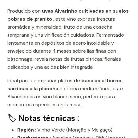
Producido con
uvas Alvarinho cultivadas en suelos
pobres de granito
, este vino expresa frescura
aromática y mineralidad, fruto de una cosecha
temprana y una vinificación cuidadosa. Fermentado
lentamente en depósitos de acero inoxidable y
envejecido durante 4 meses sobre lías finas con
bâtonnage, revela notas de frutas cítricas, florales
delicados y una acidez bien integrada.
Ideal para acompañar platos
de bacalao al horno
,
sardinas a la plancha
o cocina mediterránea, este
Alvarinho es un vino blanco seco, perfecto para
momentos especiales en la mesa.
🏷️
Notas técnicas
:
Región
: Vinho Verde (Monção y Melgaço)
Productores
: Anselmo Mendes y Dirk Niepoort