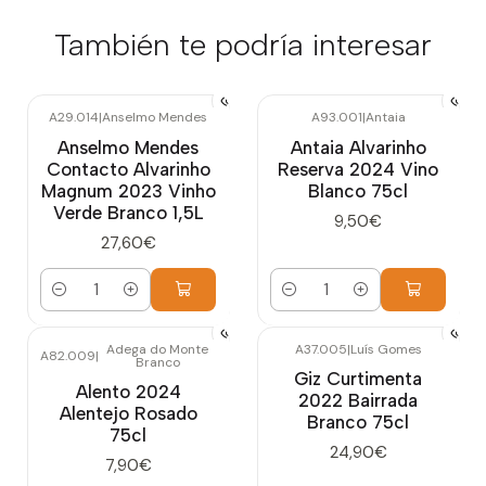
También te podría interesar
A29.014
|
Anselmo Mendes
A93.001
|
Antaia
Anselmo Mendes
Antaia Alvarinho
Contacto Alvarinho
Reserva 2024 Vino
Magnum 2023 Vinho
Blanco 75cl
Verde Branco 1,5L
9,50€
27,60€
Cantidad
Cantidad
Adega do Monte
A37.005
|
Luís Gomes
A82.009
|
Branco
Giz Curtimenta
Alento 2024
2022 Bairrada
Alentejo Rosado
Branco 75cl
75cl
24,90€
7,90€