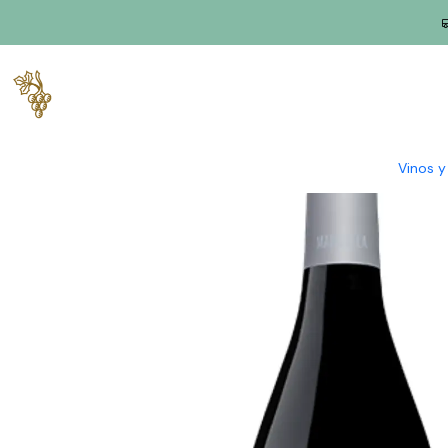
Inicio
Productores
Duero
Wine & Soul – Tradición e Innovaci
Vinos 