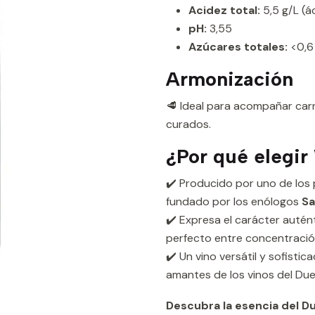
Acidez total:
5,5 g/L (á
pH:
3,55
Azúcares totales:
<0,6
Armonización
🥩 Ideal para acompañar carne
curados.
¿Por qué elegir
✔️ Producido por uno de los
fundado por los enólogos
Sa
✔️ Expresa el carácter autént
perfecto entre concentración
✔️ Un vino versátil y sofisti
amantes de los vinos del Due
Descubra la esencia del Du