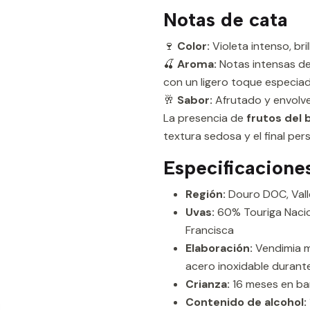
Notas de cata
🍷
Color:
Violeta intenso, bri
🍒
Aroma:
Notas intensas d
con un ligero toque especiad
🥂
Sabor:
Afrutado y envolve
La presencia de
frutos del
textura sedosa y el final pers
Especificacione
Región:
Douro DOC, Vall
Uvas:
60% Touriga Nacion
Francisca
Elaboración:
Vendimia m
acero inoxidable durante
Crianza:
16 meses en bar
Contenido de alcohol: