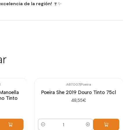
excelencia de la región!
🍷✨
ar
l
A87.007
|
Poeira
Manoella
Poeira She 2019 Douro Tinto 75cl
no Tinto
48,55€
Cantidad