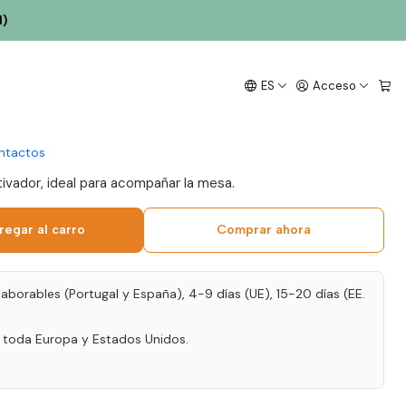
Duero 75cl
l)
a Manoella 2023 Vino
ES
Acceso
 75cl
ntactos
tivador, ideal para acompañar la mesa.
regar al carro
Comprar ahora
laborables (Portugal y España), 4-9 días (UE), 15-20 días (EE.
a toda Europa y Estados Unidos.