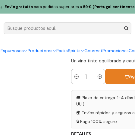
ón en la Esencia del Duero
Vino y Alma Manoella 2023 Vino Tinto 
Envío gratuito
para pedidos superiores a
59 € (Portugal continenta
Vino y Alm
Tinto Duero
|
y Espumosos
Productores
Packs
Spirits
Gourmet
Promociones
Co
Un vino tinto equilibrado y cau
Ag
Cantidad
🚚 Plazo de entrega: 1-4 días 
UU.)
🌍 Envíos rápidos y seguros 
🔒 Pago 100% seguro
DETALLES