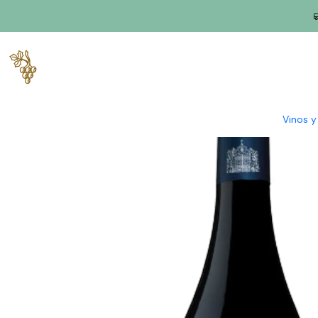
Inicio
Productores
Dar
Paz en el viñedo
Vinha Paz Reserva
Vinos 