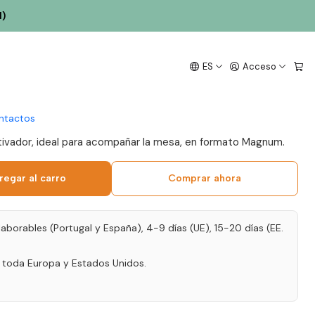
l)
Reserva Magnum 2020
ES
Acceso
nto 1,5L
ntactos
utivador, ideal para acompañar la mesa, en formato Magnum.
regar al carro
Comprar ahora
laborables (Portugal y España), 4-9 días (UE), 15-20 días (EE.
a toda Europa y Estados Unidos.