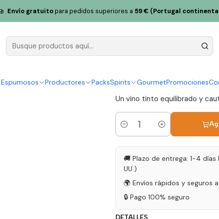
 Magnum 2020 Dão Vino Tinto 1,5L
Envío gratuito
para pedidos superiores a
59 € (Portugal continenta
Vinha Paz 
Dão Vino Ti
|
y Espumosos
Productores
Packs
Spirits
Gourmet
Promociones
Co
Un vino tinto equilibrado y ca
Ag
Cantidad
🚚 Plazo de entrega: 1-4 días 
UU.)
🌍 Envíos rápidos y seguros 
🔒 Pago 100% seguro
DETALLES