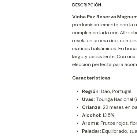
DESCRIPCIÓN
Vinha Paz Reserva Magnu
predominantemente con la no
complementada con Alfrocheir
revela un aroma rico, combina
matices balsámicos. En boca 
largo y persistente. Con una 
elección perfecta para acom
Características:
Región:
Dão, Portugal
Uvas:
Touriga Nacional (
Crianza:
22 meses en bar
Alcohol:
13,5%
Aroma:
Frutos rojos, flo
Paladar:
Equilibrado, sua