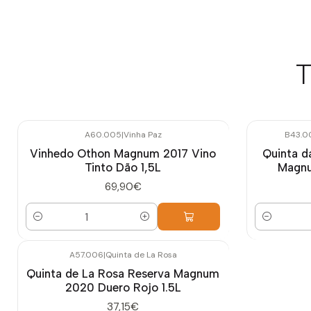
T
A60.005
|
Vinha Paz
B43.0
Vinhedo Othon Magnum 2017 Vino
Quinta d
Tinto Dão 1,5L
Magnu
69,90€
Cantidad
Cantidad
A57.006
|
Quinta de La Rosa
Quinta de La Rosa Reserva Magnum
2020 Duero Rojo 1.5L
37,15€