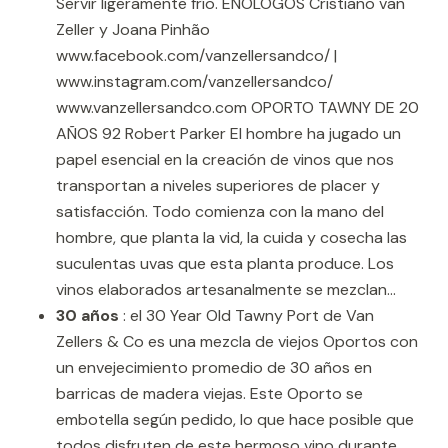
Servir ligeramente frío. ENÓLOGOS Cristiano van
Zeller y Joana Pinhão
www.facebook.com/vanzellersandco/ |
www.instagram.com/vanzellersandco/
www.vanzellersandco.com OPORTO TAWNY DE 20
AÑOS 92 Robert Parker El hombre ha jugado un
papel esencial en la creación de vinos que nos
transportan a niveles superiores de placer y
satisfacción. Todo comienza con la mano del
hombre, que planta la vid, la cuida y cosecha las
suculentas uvas que esta planta produce. Los
vinos elaborados artesanalmente se mezclan...
30 años
: el 30 Year Old Tawny Port de Van
Zellers & Co es una mezcla de viejos Oportos con
un envejecimiento promedio de 30 años en
barricas de madera viejas. Este Oporto se
embotella según pedido, lo que hace posible que
todos disfruten de este hermoso vino durante