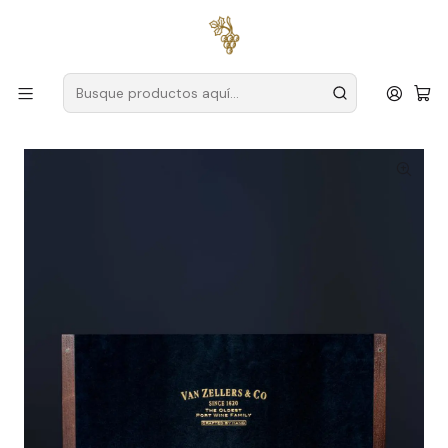
Envío gratuito
para pedidos superiores a
59 € (Portugal
continental)
Inicio
Productores
Duero
Van Zellers
Oporto Van Zellers & Co 100 años 75 cl