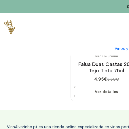
Inicio
Productores
Tajo
Falua
Vinos 
A48.001
|
Falua
-10%
OFF
Falua Duas Castas 2
Agotado
Tejo Tinto 75cl
4,95€
5,50€
Ver detalles
VinhAlvarinho.pt es una tienda online especializada en vinos po