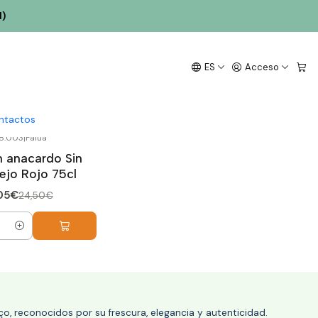
l)
ES
Acceso
ntactos
8.003
|
Falua
n anacardo Sin
ejo Rojo 75cl
05€
24,50€
o, reconocidos por su frescura, elegancia y autenticidad.