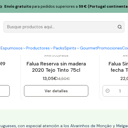
Envío gratuito
para pedidos superiores a
59 € (Portugal continenta
Falua
y Espumosos
Productores
Packs
Spirits
Gourmet
Promociones
Co
A48.002
|
Falua
A4
-10%
OFF
-10%
OFF
019
Falua Reserva sin madera
Falua Si
Agotado
2020 Tejo Tinto 75cl
fecha T
13,05€
22,
14,50€
Ver detalles
Cantidad
rtugueses, con especial atención a los Alvarinhos de Monção y Melgaç