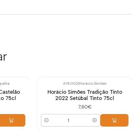
ar
palha
A74.002
|
Horácio Simões
Castelão
Horácio Simões Tradição Tinto
to 75cl
2022 Setúbal Tinto 75cl
7,60€
Cantidad