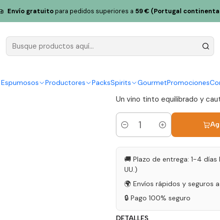
ousa Vinho D'Autor Magnum 2015 Bairrada Tinto 1,5L
Envío gratuito
para pedidos superiores a
59 € (Portugal continenta
Sidónio de 
Magnum 201
|
y Espumosos
Productores
Packs
Spirits
Gourmet
Promociones
Co
Un vino tinto equilibrado y ca
Ag
Cantidad
🚚 Plazo de entrega: 1-4 días 
UU.)
🌍 Envíos rápidos y seguros 
🔒 Pago 100% seguro
DETALLES