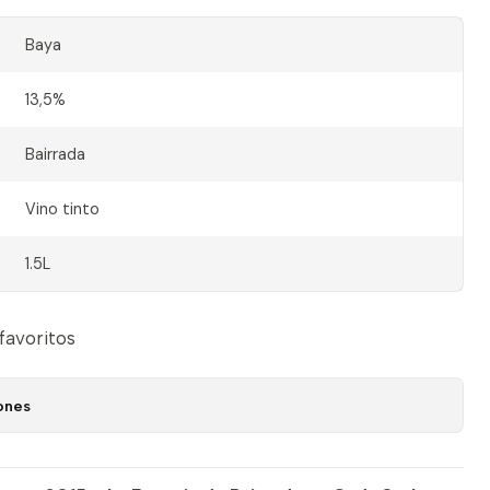
Baya
13,5%
Bairrada
Vino tinto
1.5L
 favoritos
ones