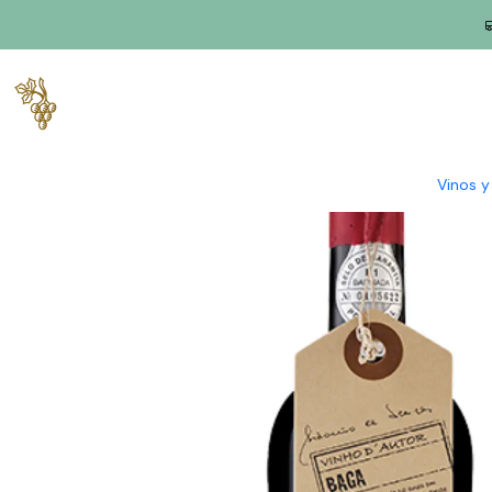
Inicio
Productores
Bairrada
Sidney de Sousa
Sidónio de S
Vinos 