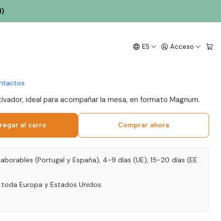
l)
Sousa Vinho D'Autor
ES
Acceso
5 Bairrada Tinto 1,5L
ntactos
utivador, ideal para acompañar la mesa, en formato Magnum.
regar al carro
Comprar ahora
laborables (Portugal y España), 4-9 días (UE), 15-20 días (EE.
a toda Europa y Estados Unidos.