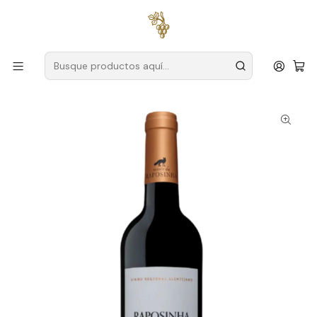
Envío gratuito
para pedidos superiores a
59 € (Portugal
continental)
Inicio
Productores
Alentejo
Fox Hill
Raposinha 2024 Vino Tinto Alentejo 75cl