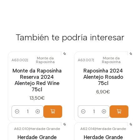
También te podría interesar
Monte da
Monte da
A63.002
|
A63.007
|
Raposinha
Raposinha
Monte da Raposinha
Raposinha 2024
Reserva 2024
Alentejo Rosado
Alentejo Red Wine
75cl
75cl
6,90€
13,50€
Cantidad
Cantidad
A62.010
|
Herdade Grande
A62.014
|
Herdade Grande
Herdade Grande
Herdade Grande