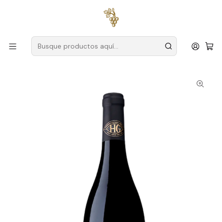
Envío gratuito
para pedidos superiores a
59 € (Portugal
continental)
Inicio
Productores
Alentejo
Gran finca
Herdade Grande Reserva Tinto 2020 Alentejo Tinto 75cl