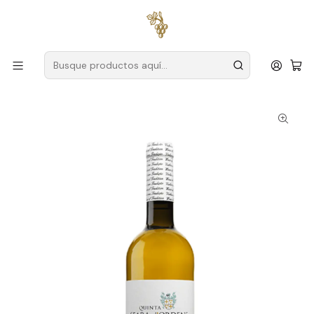
Envío gratuito
para pedidos superiores a
59 € (Portugal
continental)
Inicio
Productores
Duero
Granja Seara D'Ordens
Seara D Ordens Reserva 2024 Duero Blanco 75cl