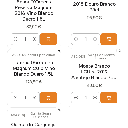
Seara D'Ordens
2018 Douro Branco
Reserva Magnum
75cl
2016 Vino Blanco
56,90€
Duero 1,5L
32,90€
Cantidad
Cantidad
A92.017
|
Secret Spot Wines
Adega do Monte
A82.013
|
Branco
Lacrau Garrafeira
Monte Branco
Magnum 2015 Vino
LOUca 2019
Blanco Duero 1,5L
Alentejo Blanco 75cl
128,50€
43,60€
Cantidad
Cantidad
Quinta Seara
A64.016
|
D'Ordens
Quinta do Carqueijal