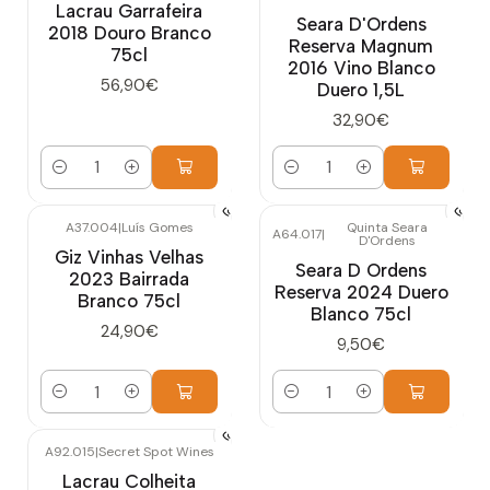
Lacrau Garrafeira
Seara D'Ordens
2018 Douro Branco
Reserva Magnum
75cl
2016 Vino Blanco
56,90€
Duero 1,5L
32,90€
Cantidad
Cantidad
A37.004
|
Luís Gomes
Quinta Seara
A64.017
|
D'Ordens
Giz Vinhas Velhas
Seara D Ordens
2023 Bairrada
Reserva 2024 Duero
Branco 75cl
Blanco 75cl
24,90€
9,50€
Cantidad
Cantidad
A92.015
|
Secret Spot Wines
Lacrau Colheita