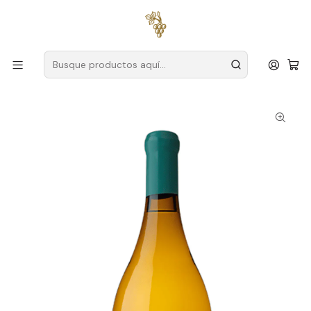
Envío gratuito
para pedidos superiores a
59 € (Portugal
continental)
Inicio
Productores
Duero
Encuentra vinos secretos
Lacrau Garrafeira Magnum 2015 Vino Blanco Duero 1,5L