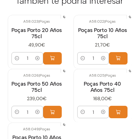
También te podría interesar
A58.023
|
Poças
A58.022
|
Poças
Poças Porto 20 Años
Poças Porto 10 Años
75cl
75cl
49,90€
21,70€
Cantidad
Cantidad
A58.026
|
Poças
A58.025
|
Poças
Poças Porto 50 Años
Poças Porto 40
75cl
Años 75cl
239,00€
168,00€
Cantidad
Cantidad
A58.049
|
Poças
Poças Porto 10 Años