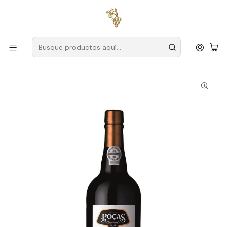
Envío gratuito
para pedidos superiores a
59 € (Portugal
continental)
Inicio
Productores
Duero
Charcos
Poças Porto 30 Años 75cl