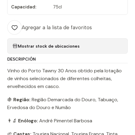
Capacidad:
75cl
Agregar a la lista de favoritos
Mostrar stock de ubicaciones
DESCRIPCIÓN
Vinho do Porto Tawny 30 Anos obtido pela lotação
de vinhos selecionados de diferentes colheitas,
envelhecidos em casco.
🍇
Região:
Região Demarcada do Douro, Tabuaço,
Ervedosa do Douro e Numão
👨‍🔬
Enólogo:
André Pimentel Barbosa
🌱
Castas:
Touriga Nacional, Touriga Franca, Tinta