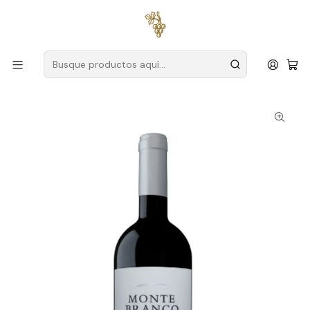
Envío gratuito
para pedidos superiores a
59 € (Portugal
continental)
Inicio
Productores
Alentejo
Bodega Monte Branco
Monte Branco 2021 Vino Tinto Alentejo 75cl