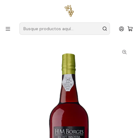
Envío gratuito
para pedidos superiores a
59 € (Portugal
continental)
Inicio
Productores
Madera
H.M. Borges
H.M. Borges Reserva 5 Años Madera Seca 75cl