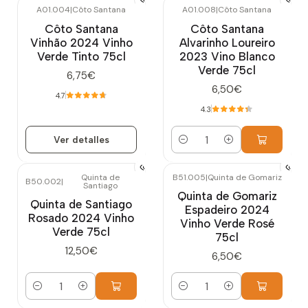
A01.004
|
Côto Santana
A01.008
|
Côto Santana
Agotado
Côto Santana
Côto Santana
Vinhão 2024 Vinho
Alvarinho Loureiro
Verde Tinto 75cl
2023 Vino Blanco
Verde 75cl
6,75€
6,50€
4.7
4.3
Ver detalles
Cantidad
Quinta de
B51.005
|
Quinta de Gomariz
B50.002
|
Santiago
Quinta de Gomariz
Quinta de Santiago
Espadeiro 2024
Rosado 2024 Vinho
Vinho Verde Rosé
Verde 75cl
75cl
12,50€
6,50€
Cantidad
Cantidad