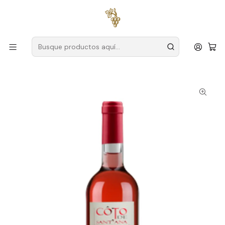
Envío gratuito
para pedidos superiores a
59 € (Portugal
continental)
Inicio
Productores
Vino Verde (Monção & Melgaço)
Alvaianas
Côto Santana Rosado 2024 Vinho Verde Rosado 75cl