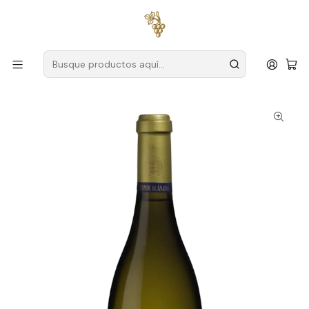
Envío gratuito
para pedidos superiores a
59 € (Portugal
continental)
Inicio
Productores
Dar
Conde de Anadia
Conde de Anadia Reserva Dão Branco 75cl