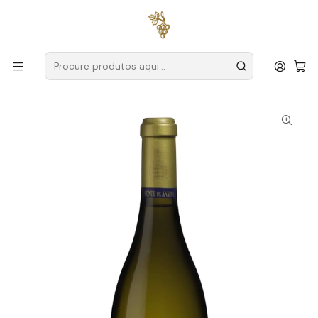
Entregas grátis
para encomendas a partir de
59€ (Portugal
Continental)
Início
Produtores
Dão
Conde de Anadia
Conde de Anadia Reserva Dão Branco 75cl