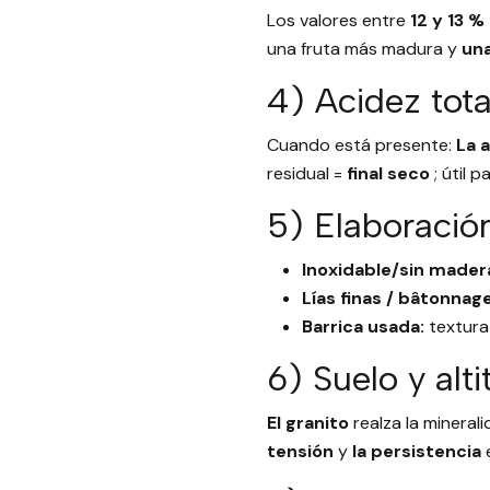
Los valores entre
12 y 13 %
una fruta más madura y
una
4) Acidez tota
Cuando está presente:
La 
residual =
final seco
; útil 
5) Elaboración
Inoxidable/sin mader
Lías finas / bâtonnage
Barrica usada:
textura 
6) Suelo y alti
El granito
realza la mineral
tensión
y
la persistencia