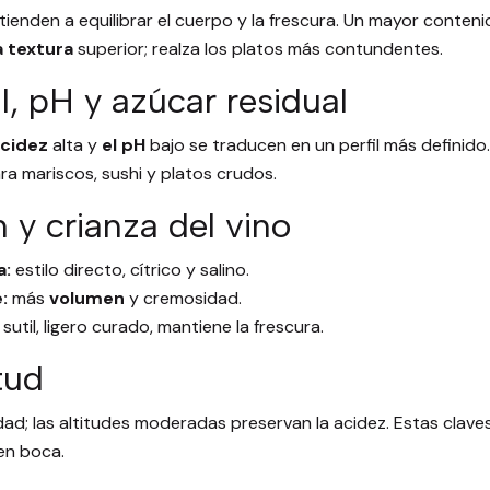
tienden a equilibrar el cuerpo y la frescura. Un mayor conten
 textura
superior; realza los platos más contundentes.
l, pH y azúcar residual
acidez
alta y
el pH
bajo se traducen en un perfil más definido.
para mariscos, sushi y platos crudos.
 y crianza del vino
a:
estilo directo, cítrico y salino.
:
más
volumen
y cremosidad.
sutil, ligero curado, mantiene la frescura.
tud
idad; las altitudes moderadas preservan la acidez. Estas clav
en boca.