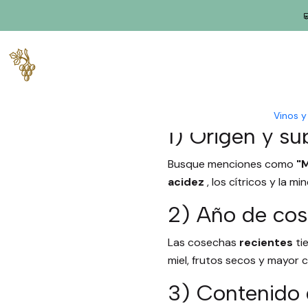
Inicio
Blog
Cómo leer la etiqueta de Alvarinho
Cómo
Vinos 
1) Origen y su
Busque menciones como
"
acidez
, los cítricos y la m
2) Año de co
Las cosechas
recientes
ti
miel, frutos secos y mayor 
3) Contenido 