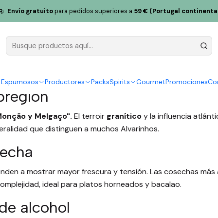
Envío gratuito
para pedidos superiores a
59 € (Portugal continenta
 leer la etiqueta de Alva
y Espumosos
Productores
Packs
Spirits
Gourmet
Promociones
Co
bregión
Monção y Melgaço".
El terroir
granítico
y la influencia atlánt
ineralidad que distinguen a muchos Alvarinhos.
secha
enden a mostrar mayor frescura y tensión. Las cosechas más 
complejidad, ideal para platos horneados y bacalao.
de alcohol