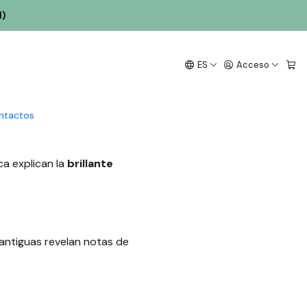
l)
rinho
ES
Acceso
ntactos
ica explican la
brillante
antiguas revelan notas de