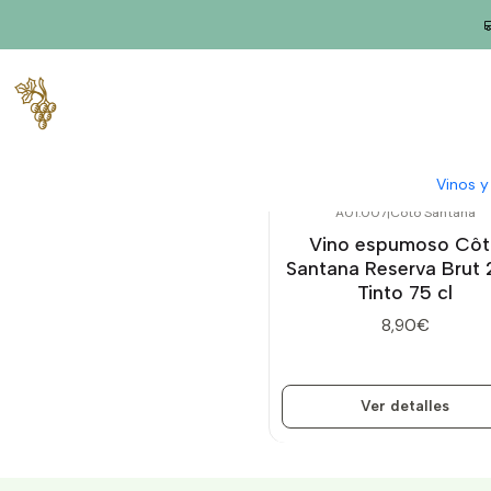
Inicio
Vino tinto espumoso
Vinos 
A01.007
|
Côto Santana
Agotado
Vino espumoso Côt
Santana Reserva Brut 
Tinto 75 cl
8,90€
Ver detalles