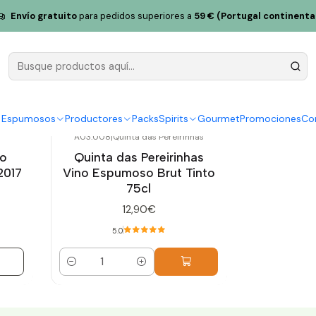
Envío gratuito
para pedidos superiores a
59 € (Portugal continenta
Vino tinto espumoso
y Espumosos
Productores
Packs
Spirits
Gourmet
Promociones
Co
A03.008
|
Quinta das Pereirinhas
o
Quinta das Pereirinhas
2017
Vino Espumoso Brut Tinto
75cl
12,90€
5.0
Cantidad