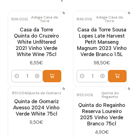
Adega Casa da
Adega Casa da
B36.002
|
B36.010
|
Torre
Torre
Casa da Torre
Casa da Torre Sousa
Quinta do Cruzeiro
Lopes Late Harvest
White Unfiltered
Petit Manseng
2021 Vinho Verde
Magnum 2023 Vinho
White Wine 75cl
Verde Branco 1.5L
6,55€
98,50€
Cantidad
Cantidad
B51.004
|
Quinta de Gomariz
Quinta do
B52.003
|
Regainho
Quinta de Gomariz
Quinta do Regainho
Avesso 2024 Vinho
Reserva Loureiro
Verde White 75cl
2025 Vinho Verde
9,50€
Branco 75cl
4,90€