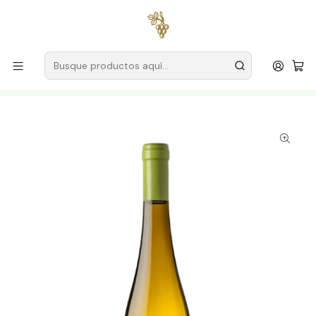
Envío gratuito
para pedidos superiores a
59 € (Portugal
continental)
Inicio
Productores
Vino Verde (Monção & Melgaço)
Bodega Casa da Torre
Casa da Torre Quinta do Cruzeiro White Winery 2025
Vinho Verde White 75cl