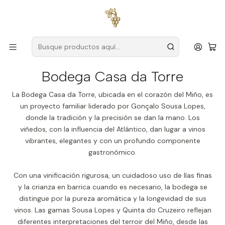
Envío gratuito
para pedidos superiores a
59 € (Portugal
continental)
Inicio
Productores
Vino Verde (Monção & Melgaço)
Bodega Casa da Torre
Bodega Casa da Torre
La Bodega Casa da Torre, ubicada en el corazón del Miño, es
un proyecto familiar liderado por Gonçalo Sousa Lopes,
donde la tradición y la precisión se dan la mano. Los
viñedos, con la influencia del Atlántico, dan lugar a vinos
vibrantes, elegantes y con un profundo componente
gastronómico.
Con una vinificación rigurosa, un cuidadoso uso de lías finas
y la crianza en barrica cuando es necesario, la bodega se
distingue por la pureza aromática y la longevidad de sus
vinos. Las gamas Sousa Lopes y Quinta do Cruzeiro reflejan
diferentes interpretaciones del terroir del Miño, desde las