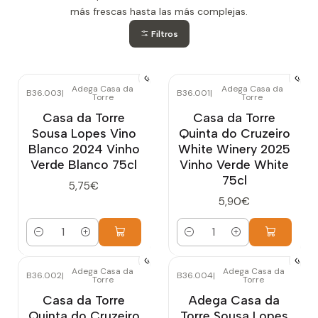
más frescas hasta las más complejas.
Filtros
Adega Casa da
Adega Casa da
B36.003
|
B36.001
|
Torre
Torre
Casa da Torre
Casa da Torre
Sousa Lopes Vino
Quinta do Cruzeiro
Blanco 2024 Vinho
White Winery 2025
Verde Blanco 75cl
Vinho Verde White
75cl
5,75€
5,90€
Cantidad
Cantidad
Adega Casa da
Adega Casa da
B36.002
|
B36.004
|
Torre
Torre
Casa da Torre
Adega Casa da
Quinta do Cruzeiro
Torre Sousa Lopes