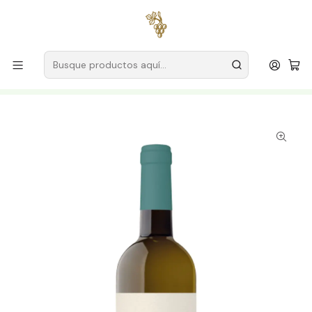
Envío gratuito
para pedidos superiores a
59 € (Portugal
continental)
Inicio
Productores
Vino Verde (Monção & Melgaço)
Bodega Casa da Torre
Casa da Torre Sousa Lopes Bodega Sauvignon Blanc 2024
Vinho Verde Blanco 75cl