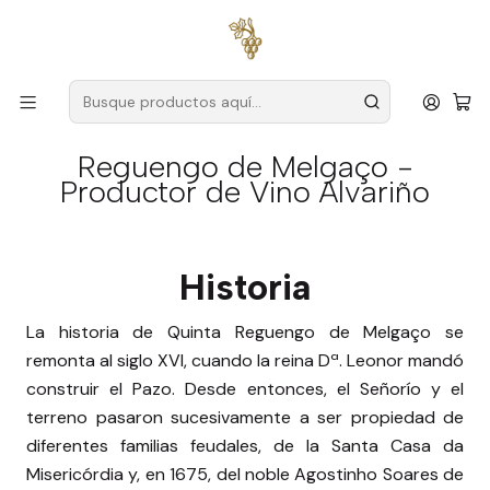
Envío gratuito
para pedidos superiores a
59 € (Portugal
continental)
Inicio
Blog
Reguengo de Melgaço - Productor de Vino Alvariño
Reguengo de Melgaço -
Productor de Vino Alvariño
Historia
La historia de Quinta Reguengo de Melgaço se
remonta al siglo XVI, cuando la reina Dª. Leonor mandó
construir el Pazo. Desde entonces, el Señorío y el
terreno pasaron sucesivamente a ser propiedad de
diferentes familias feudales, de la Santa Casa da
Misericórdia y, en 1675, del noble Agostinho Soares de