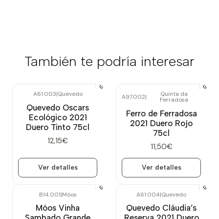
También te podría interesar
A61.003
|
Quevedo
Quinta da
A97.002
|
Ferradosa
Agotado
Agotado
Quevedo Oscars
Ferro de Ferradosa
Ecológico 2021
2021 Duero Rojo
Duero Tinto 75cl
75cl
12,15€
11,50€
Ver detalles
Ver detalles
B14.001
|
Móos
A61.004
|
Quevedo
-10%
OFF
Móos Vinha
Quevedo Cláudia’s
Agotado
Sambado Grande
Reserva 2021 Duero