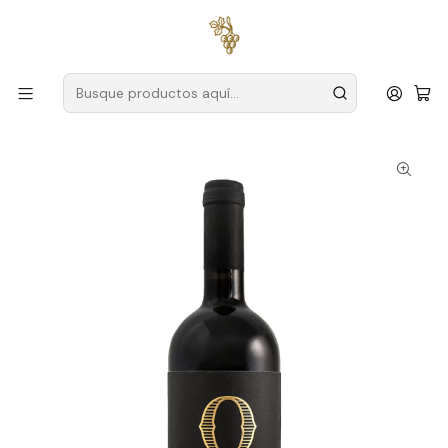
Envío gratuito
para pedidos superiores a
59 € (Portugal
continental)
Inicio
Productores
Duero
Quevedo
Quevedo Grande Reserva 2020 Duero Tinto 75cl