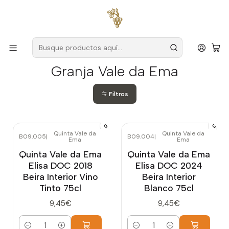
Envío gratuito
para pedidos superiores a
59 € (Portugal
continental)
Inicio
Productores
Interior de Beira
Granja Vale da Ema
Granja Vale da Ema
Filtros
Quinta Vale da
Quinta Vale da
B09.005
|
B09.004
|
Ema
Ema
Quinta Vale da Ema
Quinta Vale da Ema
Elisa DOC 2018
Elisa DOC 2024
Beira Interior Vino
Beira Interior
Tinto 75cl
Blanco 75cl
9,45€
9,45€