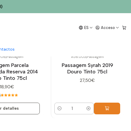
l)
ES
Acceso
ntactos
006
|
Passagem
A56.003
|
Passagem
gem Parcela
Passagem Syrah 2019
da Reserva 2014
Douro Tinto 75cl
 Tinto 75cl
27,50€
18,90€
0
r detalles
Cantidad