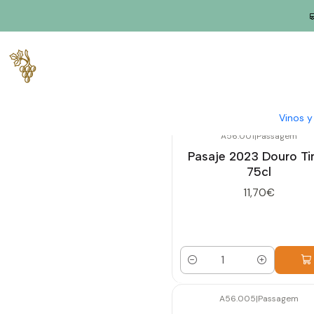
Inicio
Productores
Duero
Boleto
Vinos 
A56.001
|
Passagem
Pasaje 2023 Douro Ti
75cl
11,70€
Cantidad
A56.005
|
Passagem