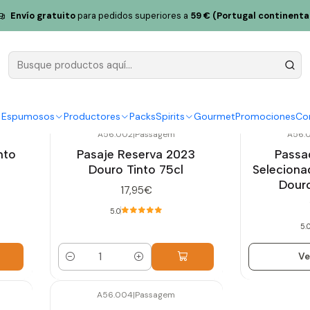
Envío gratuito
para pedidos superiores a
59 € (Portugal continenta
Boleto
y Espumosos
Productores
Packs
Spirits
Gourmet
Promociones
Co
A56.002
|
Passagem
A56.
Agotado
nto
Pasaje Reserva 2023
Passa
Douro Tinto 75cl
Seleciona
Douro
17,95€
5.0
5.
Ve
Cantidad
A56.004
|
Passagem