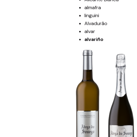
almafra
linguini
Alvadurão
alvar
alvariño