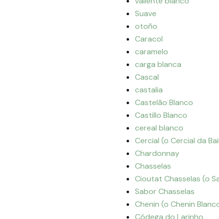
valiente blanco
Suave
otoño
Caracol
caramelo
carga blanca
Cascal
castalia
Castelão Blanco
Castillo Blanco
cereal blanco
Cercial (o Cercial da Ba
Chardonnay
Chasselas
Cioutat Chasselas (o S
Sabor Chasselas
Chenin (o Chenin Blanc
Códega do Larinho