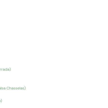
irrada)
alsa Chasselas)
o)