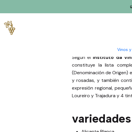
Inicio
Blog
Lista de variedades de uva cultivadas en Portuga
Lista de var
Vinos 
Según el
Instituto da Vi
constituye la lista comp
(Denominación de Origen) e I
y rosadas, y también cont
expresión regional, pequeñ
Loureiro y Trajadura y 4 tint
variedades
Alicante Blanca