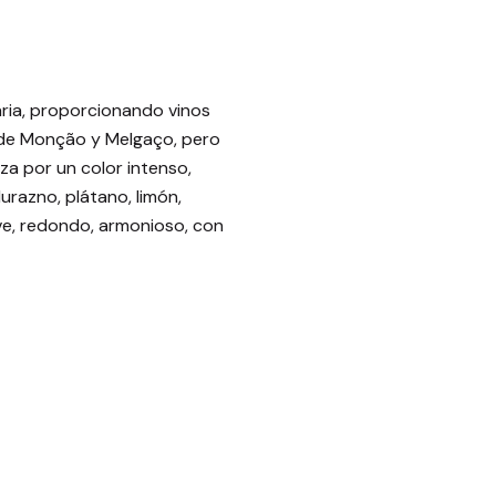
aria, proporcionando vinos
n de Monção y Melgaço, pero
iza por un color intenso,
durazno, plátano, limón,
uave, redondo, armonioso, con