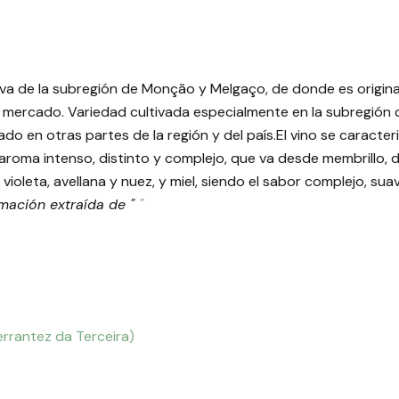
 uva de la subregión de Monção y Melgaço, de donde es origin
el mercado. Variedad cultivada especialmente en la subregió
ado en otras partes de la región y del país.El vino se caracter
s, aroma intenso, distinto y complejo, que va desde membrillo, 
y violeta, avellana y nuez, y miel, siendo el sabor complejo, s
rmación extraída de "
"
errantez da Terceira)