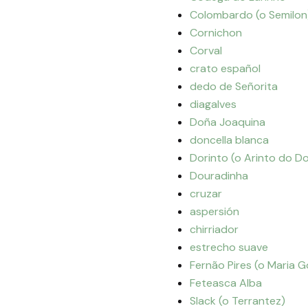
Colombardo (o Semilon
Cornichon
Corval
crato español
dedo de Señorita
diagalves
Doña Joaquina
doncella blanca
Dorinto (o Arinto do D
Douradinha
cruzar
aspersión
chirriador
estrecho suave
Fernão Pires (o Maria 
Feteasca Alba
Slack (o Terrantez)