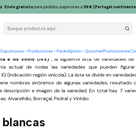
l
Envío gratuito
para pedidos superiores a
59 € (Portugal continenta
iedades de uva cultivada
y Espumosos
Productores
Packs
Spirits
Gourmet
Promociones
Co
nha e do Vinho (IVV)
, la siguiente lista de variedades de
leta actual de todas las variedades que pueden figur
G (Indicación región vinícola). La lista se divide en variedad
iene nombres sinónimos de algunas variedades, resultado de
a descripción e imagen de la variedad. En total hay 7 varied
as: Alvarelhão, Borraçal, Pedral y Vinhão.
 blancas