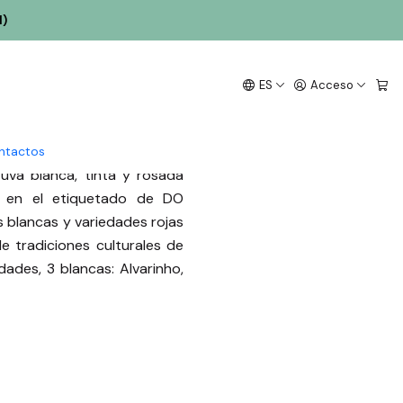
l)
s en Portugal
ES
Acceso
ntactos
 uva blanca, tinta y rosada
ar en el etiquetado de DO
es blancas y variedades rojas
 tradiciones culturales de
ades, 3 blancas: Alvarinho,