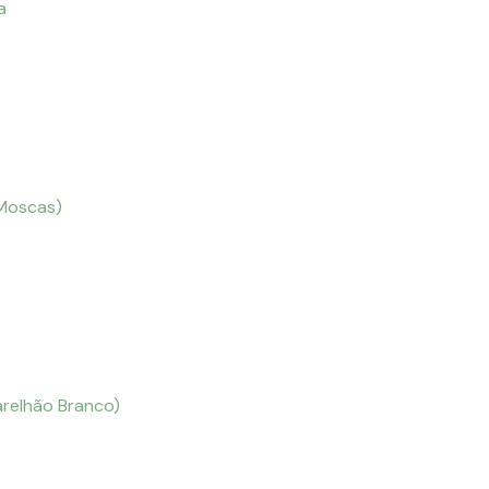
a
 Moscas)
arelhão Branco)