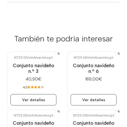
También te podría interesar
NT25.11
|
VinhAlvarinho.pt
NT25.14
|
VinhAlvarinho.pt
Agotado
Agotado
Conjunto navideño
Conjunto navideño
n.º 3
n.º 6
40,90€
169,00€
4.0
Ver detalles
Ver detalles
NT25.13
|
VinhAlvarinho.pt
NT25.09
|
VinhAlvarinho.pt
Agotado
Conjunto navideño
Conjunto navideño