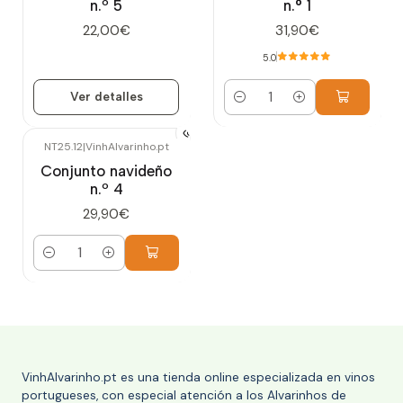
n.º 5
n.° 1
22,00€
31,90€
5.0
Ver detalles
Cantidad
NT25.12
|
VinhAlvarinho.pt
Conjunto navideño
n.º 4
29,90€
Cantidad
VinhAlvarinho.pt es una tienda online especializada en vinos
portugueses, con especial atención a los Alvarinhos de