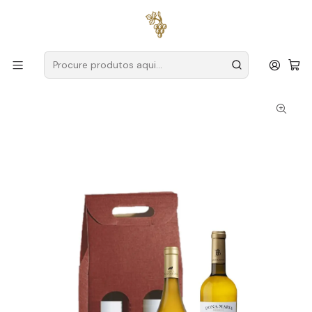
Entregas grátis
para encomendas a partir de
59€ (Portugal
Continental)
Início
Cabazes
Conjunto Natal Nº7