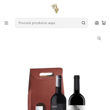
Entregas grátis
para encomendas a partir de
59€ (Portugal
Continental)
Início
Cabazes
Conjunto Natal Nº5